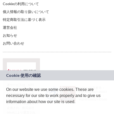
Cookieの利用について
個人情報の取り扱いについて
特定商取引法に基づく表示
運営会社
お知らせ
お問い合わせ
本サービスは、NTT
JASRAC許諾番号：
On our website we use some cookies. These are
ドコモグループの新
9024936001Y45037
規事業創出プログラ
necessary for our site to work properly and to give us
JASRAC許諾番号：
ム「docomo
9024936002Y45040
information about how our site is used.
STARTUP」を通じて
企画され、株式会社
teketにより運営され