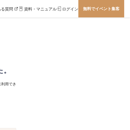
無料でイベント集客
ある質問
資料・マニュアル
ログイン
た。
在利用でき