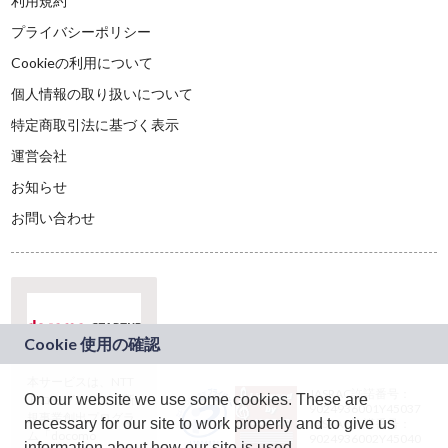
利用規約
プライバシーポリシー
Cookieの利用について
個人情報の取り扱いについて
特定商取引法に基づく表示
運営会社
お知らせ
お問い合わせ
本サービスは、NTT
JASRAC許諾番号：
On our website we use some cookies. These are
ドコモグループの新
9024936001Y45037
規事業創出プログラ
necessary for our site to work properly and to give us
JASRAC許諾番号：
ム「docomo
9024936002Y45040
information about how our site is used.