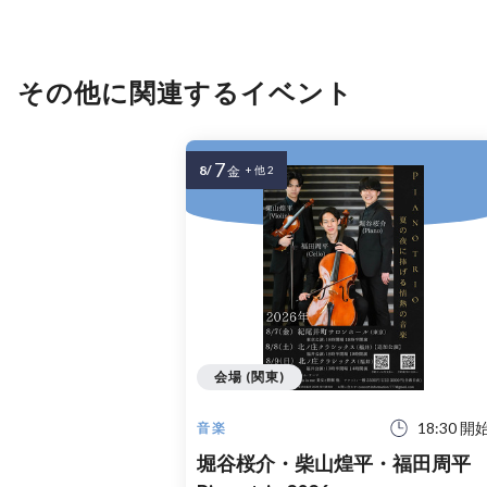
その他に関連するイベント
7
8/
金
+ 他 2
会場 (関東)
18:30 開
音楽
堀谷桜介・柴山煌平・福田周平