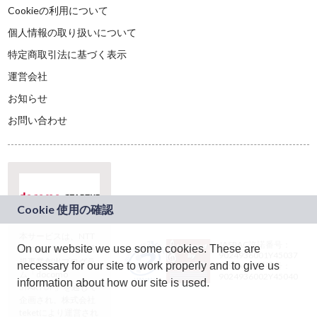
Cookieの利用について
個人情報の取り扱いについて
特定商取引法に基づく表示
運営会社
お知らせ
お問い合わせ
本サービスは、NTT
JASRAC許諾番号：
On our website we use some cookies. These are
ドコモグループの新
9024936001Y45037
規事業創出プログラ
necessary for our site to work properly and to give us
JASRAC許諾番号：
ム「docomo
9024936002Y45040
information about how our site is used.
STARTUP」を通じて
企画され、株式会社
teketにより運営され