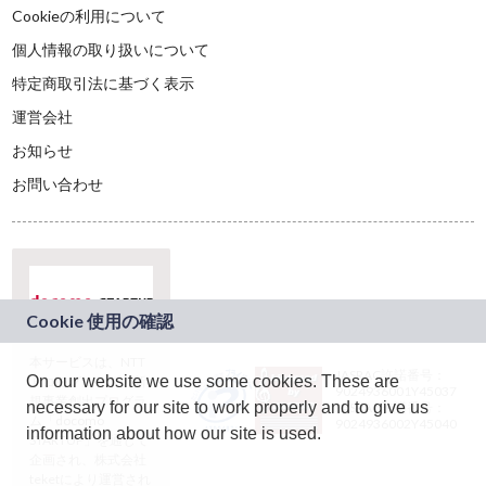
Cookieの利用について
個人情報の取り扱いについて
特定商取引法に基づく表示
運営会社
お知らせ
お問い合わせ
本サービスは、NTT
JASRAC許諾番号：
On our website we use some cookies. These are
ドコモグループの新
9024936001Y45037
規事業創出プログラ
necessary for our site to work properly and to give us
JASRAC許諾番号：
ム「docomo
9024936002Y45040
information about how our site is used.
STARTUP」を通じて
企画され、株式会社
teketにより運営され