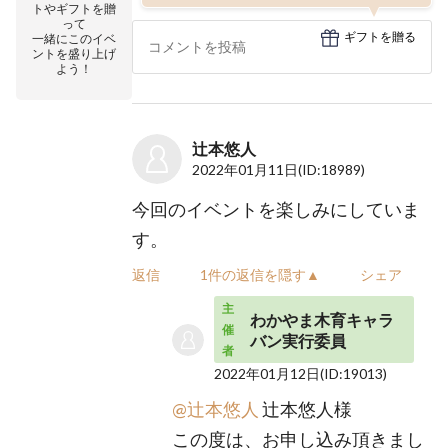
トやギフトを贈
って
ギフトを贈る
一緒にこのイベ
ントを盛り上げ
よう！
辻本悠人
2022年01月11日
(ID:18989)
今回のイベントを楽しみにしていま
す。
返信
1件の返信を隠す▲
シェア
主
わかやま木育キャラ
催
バン実行委員
者
2022年01月12日
(ID:19013)
@辻本悠人
辻本悠人様
この度は、お申し込み頂きまし