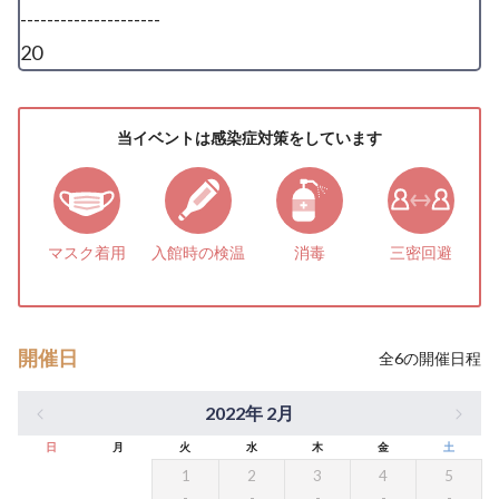
---------------------
20
当イベントは感染症対策をしています
マスク着用
入館時の検温
消毒
三密回避
開催日
全
6
の開催日程
2022年 2月
日
月
火
水
木
金
土
1
2
3
4
5