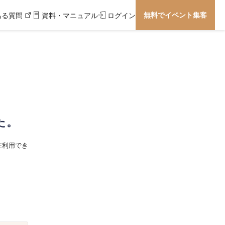
無料でイベント集客
ある質問
資料・マニュアル
ログイン
た。
在利用でき