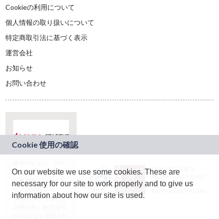
Cookieの利用について
個人情報の取り扱いについて
特定商取引法に基づく表示
運営会社
お知らせ
お問い合わせ
本サービスは、NTT
JASRAC許諾番号：
On our website we use some cookies. These are
ドコモグループの新
9024936001Y45037
規事業創出プログラ
necessary for our site to work properly and to give us
JASRAC許諾番号：
ム「docomo
9024936002Y45040
information about how our site is used.
STARTUP」を通じて
企画され、株式会社
teketにより運営され