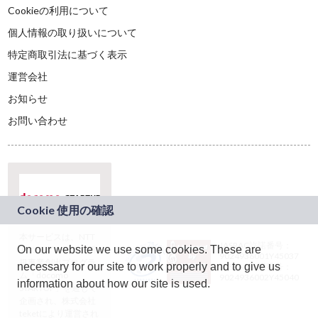
Cookieの利用について
個人情報の取り扱いについて
特定商取引法に基づく表示
運営会社
お知らせ
お問い合わせ
本サービスは、NTT
JASRAC許諾番号：
On our website we use some cookies. These are
ドコモグループの新
9024936001Y45037
規事業創出プログラ
necessary for our site to work properly and to give us
JASRAC許諾番号：
ム「docomo
9024936002Y45040
information about how our site is used.
STARTUP」を通じて
企画され、株式会社
teketにより運営され