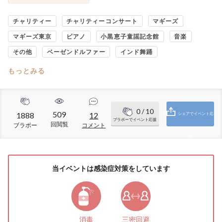
チャリティー
チャリティーコンサート
マギーズ
マギーズ東京
ピアノ
小黒恵子童謡記念館
音楽
その他
ベーゼンドルファー
インド舞踊
もっとみる
0
/ 10
509
1888
12
シェアでイベント応
ブラボーでイベント応援
回閲覧
ブラボー
コメント
援
当イベントは感染症対策をしています
消毒
三密回避