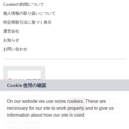
Cookieの利用について
個人情報の取り扱いについて
特定商取引法に基づく表示
運営会社
お知らせ
お問い合わせ
本サービスは、NTT
JASRAC許諾番号：
On our website we use some cookies. These are
ドコモグループの新
9024936001Y45037
規事業創出プログラ
necessary for our site to work properly and to give us
JASRAC許諾番号：
ム「docomo
9024936002Y45040
information about how our site is used.
STARTUP」を通じて
企画され、株式会社
teketにより運営され