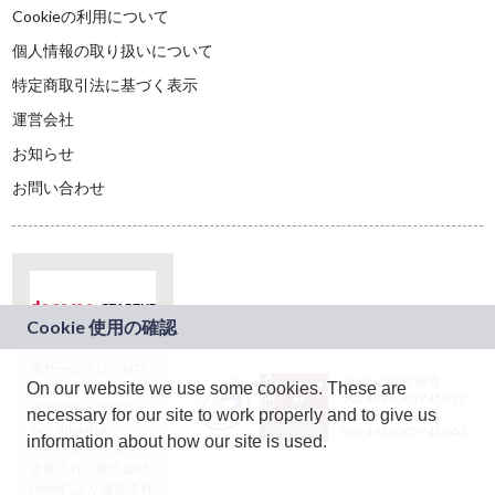
Cookieの利用について
個人情報の取り扱いについて
特定商取引法に基づく表示
運営会社
お知らせ
お問い合わせ
本サービスは、NTT
JASRAC許諾番号：
On our website we use some cookies. These are
ドコモグループの新
9024936001Y45037
規事業創出プログラ
necessary for our site to work properly and to give us
JASRAC許諾番号：
ム「docomo
9024936002Y45040
information about how our site is used.
STARTUP」を通じて
企画され、株式会社
teketにより運営され