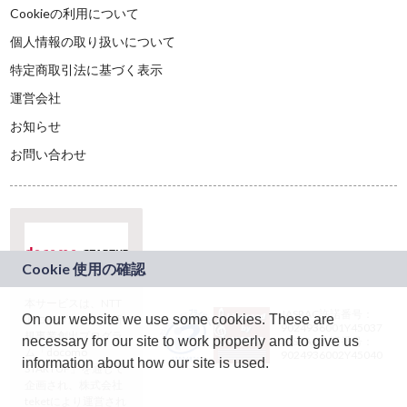
Cookieの利用について
個人情報の取り扱いについて
特定商取引法に基づく表示
運営会社
お知らせ
お問い合わせ
本サービスは、NTT
JASRAC許諾番号：
On our website we use some cookies. These are
ドコモグループの新
9024936001Y45037
規事業創出プログラ
necessary for our site to work properly and to give us
JASRAC許諾番号：
ム「docomo
9024936002Y45040
information about how our site is used.
STARTUP」を通じて
企画され、株式会社
teketにより運営され