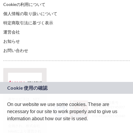
Cookieの利用について
個人情報の取り扱いについて
特定商取引法に基づく表示
運営会社
お知らせ
お問い合わせ
本サービスは、NTT
JASRAC許諾番号：
On our website we use some cookies. These are
ドコモグループの新
9024936001Y45037
規事業創出プログラ
necessary for our site to work properly and to give us
JASRAC許諾番号：
ム「docomo
9024936002Y45040
information about how our site is used.
STARTUP」を通じて
企画され、株式会社
teketにより運営され