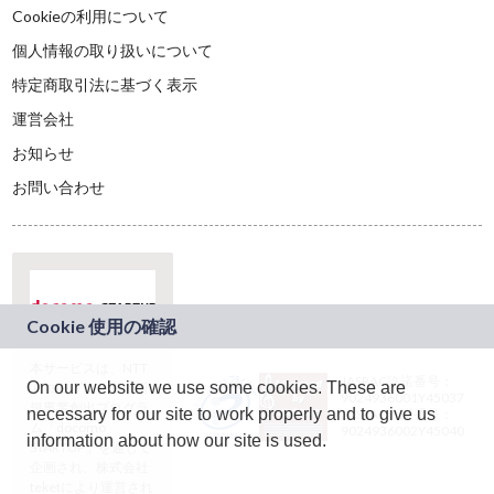
Cookieの利用について
個人情報の取り扱いについて
特定商取引法に基づく表示
運営会社
お知らせ
お問い合わせ
本サービスは、NTT
JASRAC許諾番号：
On our website we use some cookies. These are
ドコモグループの新
9024936001Y45037
規事業創出プログラ
necessary for our site to work properly and to give us
JASRAC許諾番号：
ム「docomo
9024936002Y45040
information about how our site is used.
STARTUP」を通じて
企画され、株式会社
teketにより運営され