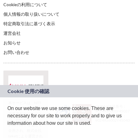
Cookieの利用について
個人情報の取り扱いについて
特定商取引法に基づく表示
運営会社
お知らせ
お問い合わせ
本サービスは、NTT
JASRAC許諾番号：
On our website we use some cookies. These are
ドコモグループの新
9024936001Y45037
規事業創出プログラ
necessary for our site to work properly and to give us
JASRAC許諾番号：
ム「docomo
9024936002Y45040
information about how our site is used.
STARTUP」を通じて
企画され、株式会社
teketにより運営され