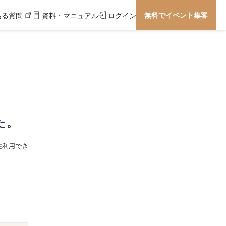
無料でイベント集客
ある質問
資料・マニュアル
ログイン
た。
在利用でき