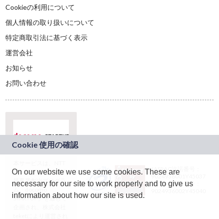
Cookieの利用について
個人情報の取り扱いについて
特定商取引法に基づく表示
運営会社
お知らせ
お問い合わせ
本サービスは、NTT
JASRAC許諾番号：
On our website we use some cookies. These are
ドコモグループの新
9024936001Y45037
規事業創出プログラ
necessary for our site to work properly and to give us
JASRAC許諾番号：
ム「docomo
9024936002Y45040
information about how our site is used.
STARTUP」を通じて
企画され、株式会社
teketにより運営され