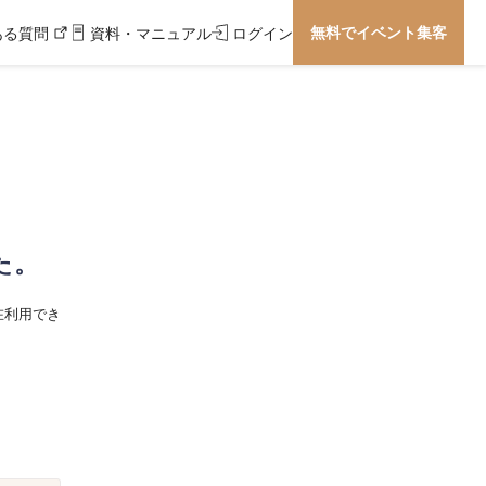
無料でイベント集客
ある質問
資料・マニュアル
ログイン
た。
在利用でき