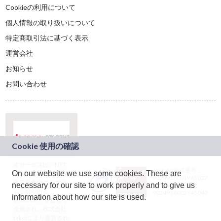
Cookieの利用について
個人情報の取り扱いについて
特定商取引法に基づく表示
運営会社
お知らせ
お問い合わせ
本サービスは、NTT
JASRAC許諾番号：
On our website we use some cookies. These are
ドコモグループの新
9024936001Y45037
規事業創出プログラ
necessary for our site to work properly and to give us
JASRAC許諾番号：
ム「docomo
9024936002Y45040
information about how our site is used.
STARTUP」を通じて
企画され、株式会社
teketにより運営され