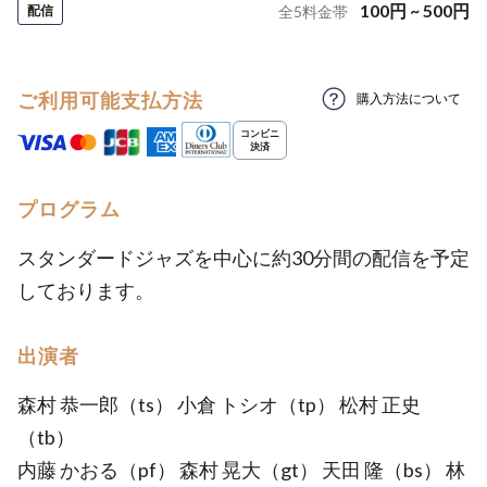
100
円
~
500
円
配信
全
5
料金帯
ご利用可能支払方法
購入方法について
プログラム
スタンダードジャズを中心に約30分間の配信を予定
しております。
出演者
森村 恭一郎（ts） 小倉 トシオ（tp） 松村 正史
（tb）
内藤 かおる（pf） 森村 晃大（gt） 天田 隆（bs） 林