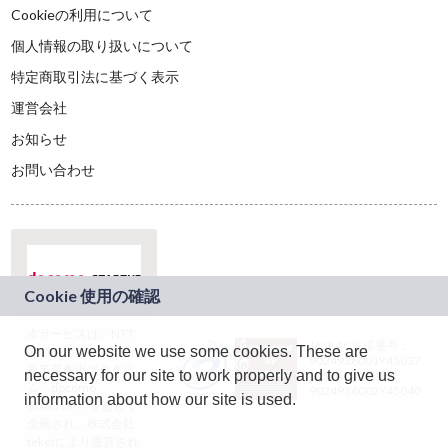
Cookieの利用について
個人情報の取り扱いについて
特定商取引法に基づく表示
運営会社
お知らせ
お問い合わせ
本サービスは、NTT
JASRAC許諾番号：
On our website we use some cookies. These are
ドコモグループの新
9024936001Y45037
規事業創出プログラ
necessary for our site to work properly and to give us
JASRAC許諾番号：
ム「docomo
9024936002Y45040
information about how our site is used.
STARTUP」を通じて
企画され、株式会社
teketにより運営され