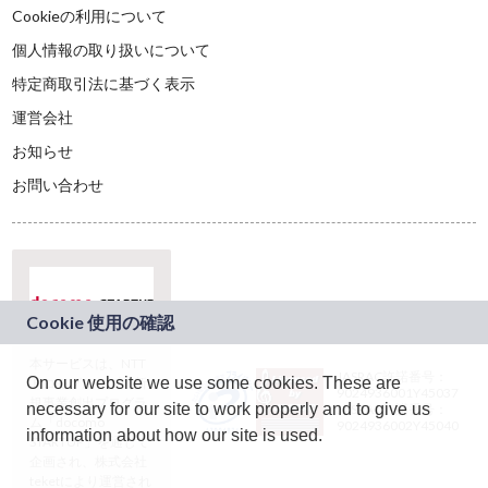
Cookieの利用について
個人情報の取り扱いについて
特定商取引法に基づく表示
運営会社
お知らせ
お問い合わせ
本サービスは、NTT
JASRAC許諾番号：
On our website we use some cookies. These are
ドコモグループの新
9024936001Y45037
規事業創出プログラ
necessary for our site to work properly and to give us
JASRAC許諾番号：
ム「docomo
9024936002Y45040
information about how our site is used.
STARTUP」を通じて
企画され、株式会社
teketにより運営され