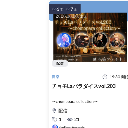
6
7
8/
~
8/
木
金
配信
19:30 開
音楽
チョモLaパラダイスvol.203
〜chomopara collection〜
配信
1
21
Smiloop Records