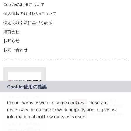
Cookieの利用について
個人情報の取り扱いについて
特定商取引法に基づく表示
運営会社
お知らせ
お問い合わせ
本サービスは、NTT
JASRAC許諾番号：
On our website we use some cookies. These are
ドコモグループの新
9024936001Y45037
規事業創出プログラ
necessary for our site to work properly and to give us
JASRAC許諾番号：
ム「docomo
9024936002Y45040
information about how our site is used.
STARTUP」を通じて
企画され、株式会社
teketにより運営され