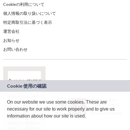
Cookieの利用について
個人情報の取り扱いについて
特定商取引法に基づく表示
運営会社
お知らせ
お問い合わせ
本サービスは、NTT
JASRAC許諾番号：
On our website we use some cookies. These are
ドコモグループの新
9024936001Y45037
規事業創出プログラ
necessary for our site to work properly and to give us
JASRAC許諾番号：
ム「docomo
9024936002Y45040
information about how our site is used.
STARTUP」を通じて
企画され、株式会社
teketにより運営され