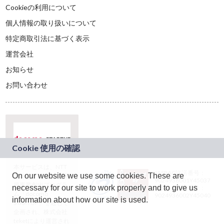
Cookieの利用について
個人情報の取り扱いについて
特定商取引法に基づく表示
運営会社
お知らせ
お問い合わせ
本サービスは、NTT
JASRAC許諾番号：
On our website we use some cookies. These are
ドコモグループの新
9024936001Y45037
規事業創出プログラ
necessary for our site to work properly and to give us
JASRAC許諾番号：
ム「docomo
9024936002Y45040
information about how our site is used.
STARTUP」を通じて
企画され、株式会社
teketにより運営され