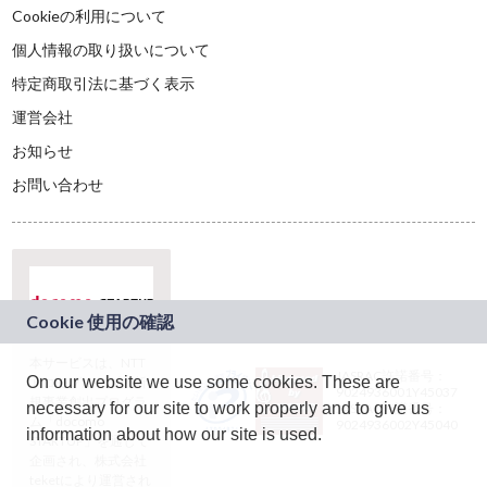
Cookieの利用について
個人情報の取り扱いについて
特定商取引法に基づく表示
運営会社
お知らせ
お問い合わせ
本サービスは、NTT
JASRAC許諾番号：
On our website we use some cookies. These are
ドコモグループの新
9024936001Y45037
規事業創出プログラ
necessary for our site to work properly and to give us
JASRAC許諾番号：
ム「docomo
9024936002Y45040
information about how our site is used.
STARTUP」を通じて
企画され、株式会社
teketにより運営され