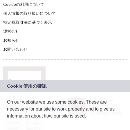
Cookieの利用について
個人情報の取り扱いについて
特定商取引法に基づく表示
運営会社
お知らせ
お問い合わせ
本サービスは、NTT
JASRAC許諾番号：
On our website we use some cookies. These are
ドコモグループの新
9024936001Y45037
規事業創出プログラ
necessary for our site to work properly and to give us
JASRAC許諾番号：
ム「docomo
9024936002Y45040
information about how our site is used.
STARTUP」を通じて
企画され、株式会社
teketにより運営され