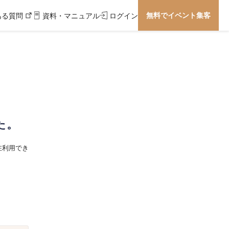
無料でイベント集客
ある質問
資料・マニュアル
ログイン
た。
在利用でき