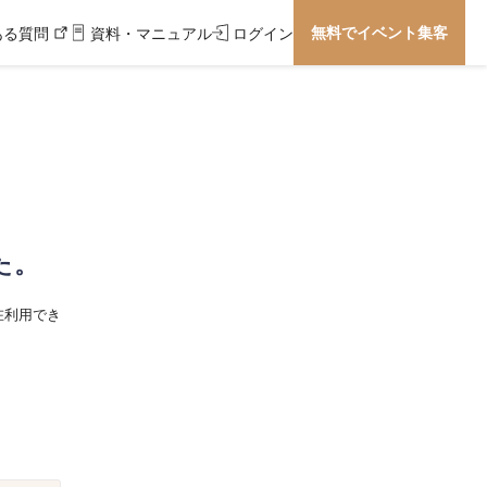
無料でイベント集客
ある質問
資料・マニュアル
ログイン
た。
在利用でき