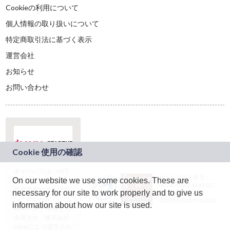
Cookieの利用について
個人情報の取り扱いについて
特定商取引法に基づく表示
運営会社
お知らせ
お問い合わせ
本サービスは、NTT
JASRAC許諾番号：
On our website we use some cookies. These are
ドコモグループの新
9024936001Y45037
規事業創出プログラ
necessary for our site to work properly and to give us
JASRAC許諾番号：
ム「docomo
9024936002Y45040
information about how our site is used.
STARTUP」を通じて
企画され、株式会社
teketにより運営され