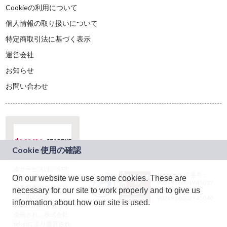
Cookieの利用について
個人情報の取り扱いについて
特定商取引法に基づく表示
運営会社
お知らせ
お問い合わせ
本サービスは、NTT
JASRAC許諾番号：
On our website we use some cookies. These are
ドコモグループの新
9024936001Y45037
規事業創出プログラ
necessary for our site to work properly and to give us
JASRAC許諾番号：
ム「docomo
9024936002Y45040
information about how our site is used.
STARTUP」を通じて
企画され、株式会社
teketにより運営され