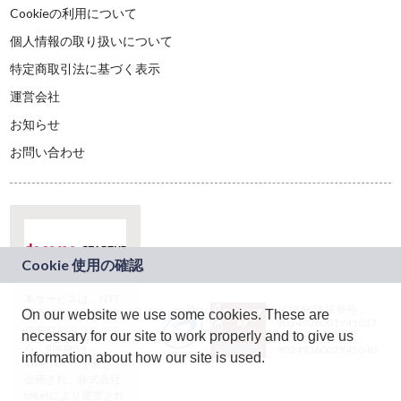
Cookieの利用について
個人情報の取り扱いについて
特定商取引法に基づく表示
運営会社
お知らせ
お問い合わせ
本サービスは、NTT
JASRAC許諾番号：
On our website we use some cookies. These are
ドコモグループの新
9024936001Y45037
規事業創出プログラ
necessary for our site to work properly and to give us
JASRAC許諾番号：
ム「docomo
9024936002Y45040
information about how our site is used.
STARTUP」を通じて
企画され、株式会社
teketにより運営され