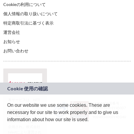
Cookieの利用について
個人情報の取り扱いについて
特定商取引法に基づく表示
運営会社
お知らせ
お問い合わせ
本サービスは、NTT
JASRAC許諾番号：
On our website we use some cookies. These are
ドコモグループの新
9024936001Y45037
規事業創出プログラ
necessary for our site to work properly and to give us
JASRAC許諾番号：
ム「docomo
9024936002Y45040
information about how our site is used.
STARTUP」を通じて
企画され、株式会社
teketにより運営され