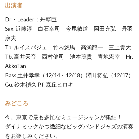
出演者
Dr・Leader：丹寧臣
Sax. 近藤淳 白石幸司 今尾敏道 岡田充弘 丹羽
康夫
Tp. ルイスバジェ 竹内悠馬 高瀬龍一 三上貴大
Tb. 高井天音 西村健司 池本茂貴 青地宏幸 Hr.
AkkoTan
Bass 土井孝幸（12/14・12/18）澤田将弘（12/17）
Gu. 鈴木禎久 P.f. 森丘ヒロキ
みどころ
今、東京で最も多忙なミュージシャンが集結！
ダイナミックかつ繊細なビッグバンドジャズの演奏
をお楽しみください。