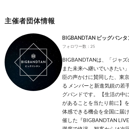
主催者団体情報
BIGBANDTAN ビッグバンタ
フォロワー数：25
BIGBANDTANは、「ジ
また未来へ継いでいきたい」
臣の声かけに賛同した、東
る メンバーと新進気鋭の若
グバンドです。 【生活の中
があることを当たり前に】を
体感できる機会を全国に届ける
催した『BIGBANDTAN LIV
満席で終演。 観客からは次