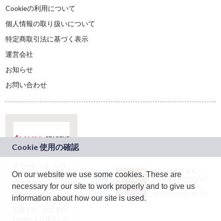
Cookieの利用について
個人情報の取り扱いについて
特定商取引法に基づく表示
運営会社
お知らせ
お問い合わせ
本サービスは、NTT
JASRAC許諾番号：
On our website we use some cookies. These are
ドコモグループの新
9024936001Y45037
規事業創出プログラ
necessary for our site to work properly and to give us
JASRAC許諾番号：
ム「docomo
9024936002Y45040
information about how our site is used.
STARTUP」を通じて
企画され、株式会社
teketにより運営され