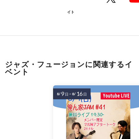
イト
ジャズ・フュージョンに関連するイ
ベント
9
16
8/
~
8/
日
日