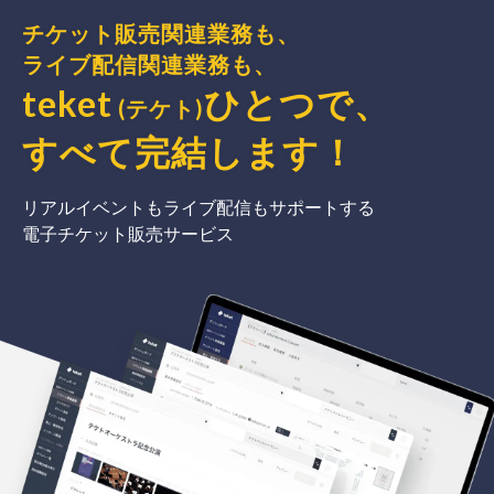
チケット販売関連業務も、
ライブ配信関連業務も、
teket
ひとつで、
(テケト)
すべて完結
します
！
リアルイベントもライブ配信もサポートする
電子チケット販売サービス