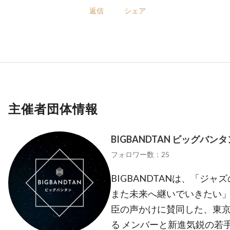
返信
シェア
主催者団体情報
BIGBANDTAN ビッグバンタ
フォロワー数：25
BIGBANDTANは、「ジ
また未来へ継いでいきたい」
臣の声かけに賛同した、東
る メンバーと新進気鋭の若