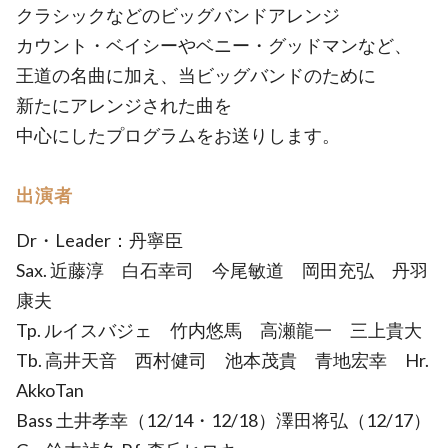
クラシックなどのビッグバンドアレンジ
カウント・ベイシーやベニー・グッドマンなど、
王道の名曲に加え、当ビッグバンドのために
新たにアレンジされた曲を
中心にしたプログラムをお送りします。
出演者
Dr・Leader：丹寧臣
Sax. 近藤淳 白石幸司 今尾敏道 岡田充弘 丹羽
康夫
Tp. ルイスバジェ 竹内悠馬 高瀬龍一 三上貴大
Tb. 高井天音 西村健司 池本茂貴 青地宏幸 Hr.
AkkoTan
Bass 土井孝幸（12/14・12/18）澤田将弘（12/17）