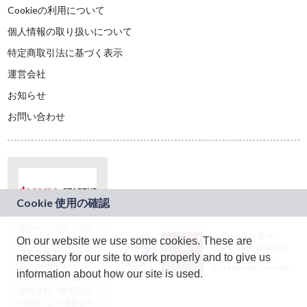
Cookieの利用について
個人情報の取り扱いについて
特定商取引法に基づく表示
運営会社
お知らせ
お問い合わせ
本サービスは、NTT
JASRAC許諾番号：
On our website we use some cookies. These are
ドコモグループの新
9024936001Y45037
規事業創出プログラ
necessary for our site to work properly and to give us
JASRAC許諾番号：
ム「docomo
9024936002Y45040
information about how our site is used.
STARTUP」を通じて
企画され、株式会社
teketにより運営され