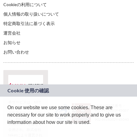
Cookieの利用について
個人情報の取り扱いについて
特定商取引法に基づく表示
運営会社
お知らせ
お問い合わせ
本サービスは、NTT
JASRAC許諾番号：
On our website we use some cookies. These are
ドコモグループの新
9024936001Y45037
規事業創出プログラ
necessary for our site to work properly and to give us
JASRAC許諾番号：
ム「docomo
9024936002Y45040
information about how our site is used.
STARTUP」を通じて
企画され、株式会社
teketにより運営され