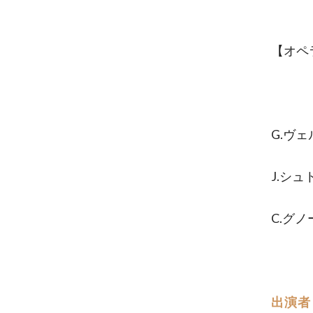
【オペ
G.ヴ
J.シ
C.グ
出演者