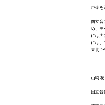
声楽を
国立音
め、モ
には声楽
には、
東北D
山﨑 花香
国立音