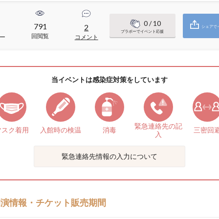
0
/ 10
791
2
シェアで
ブラボーでイベント応援
回閲覧
ー
コメント
当イベントは感染症対策をしています
緊急連絡先の
記
マスク着用
入館時の検温
消毒
三密回
入
緊急連絡先情報の入力について
開演情報・チケット販売期間