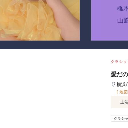
クラシッ
愛だの
横浜
[ 地
主
クラシ