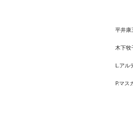
平井康三
木下牧子
L.アル
P.マス