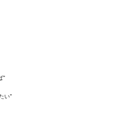
ば"
たい"