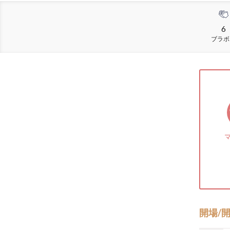
6
ブラボ
開場/