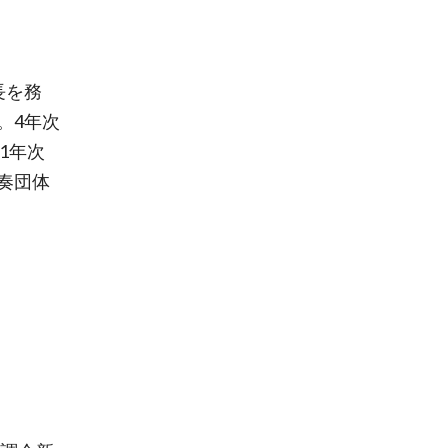
長を務
。4年次
院1年次
奏団体