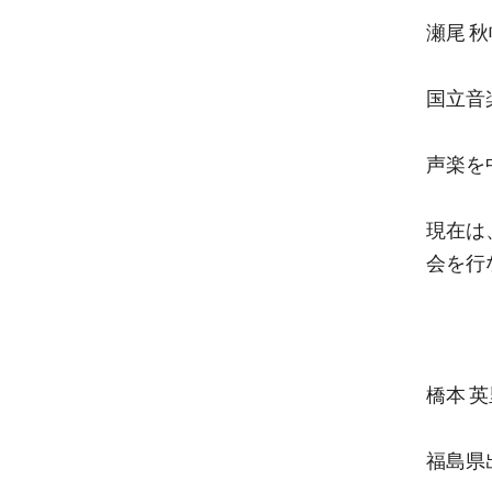
瀬尾 秋帆
国立音
声楽を
現在は
会を行
橋本 英里
福島県