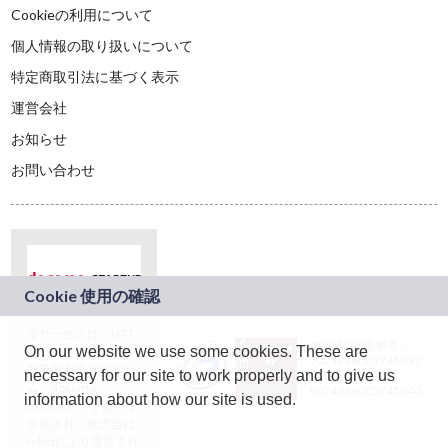
Cookieの利用について
個人情報の取り扱いについて
特定商取引法に基づく表示
運営会社
お知らせ
お問い合わせ
本サービスは、NTT
JASRAC許諾番号：
On our website we use some cookies. These are
ドコモグループの新
9024936001Y45037
規事業創出プログラ
necessary for our site to work properly and to give us
JASRAC許諾番号：
ム「docomo
9024936002Y45040
information about how our site is used.
STARTUP」を通じて
企画され、株式会社
teketにより運営され