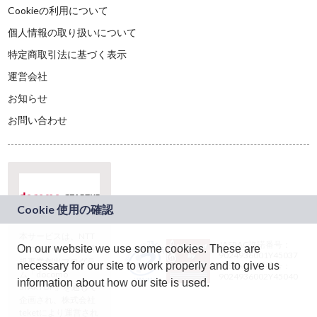
Cookieの利用について
個人情報の取り扱いについて
特定商取引法に基づく表示
運営会社
お知らせ
お問い合わせ
本サービスは、NTT
JASRAC許諾番号：
On our website we use some cookies. These are
ドコモグループの新
9024936001Y45037
規事業創出プログラ
necessary for our site to work properly and to give us
JASRAC許諾番号：
ム「docomo
9024936002Y45040
information about how our site is used.
STARTUP」を通じて
企画され、株式会社
teketにより運営され