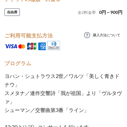
0
円
~
900
円
自由席
全
2
料金帯
ご利用可能支払方法
購入方法について
プログラム
ヨハン・シュトラウス2世／ワルツ「美しく青きド
ナウ」
スメタナ／連作交響詩「我が祖国」より「ヴルタヴ
ァ」
シューマン／交響曲第3番「ライン」