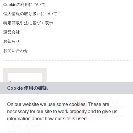
Cookieの利用について
個人情報の取り扱いについて
特定商取引法に基づく表示
運営会社
お知らせ
お問い合わせ
本サービスは、NTT
JASRAC許諾番号：
On our website we use some cookies. These are
ドコモグループの新
9024936001Y45037
規事業創出プログラ
necessary for our site to work properly and to give us
JASRAC許諾番号：
ム「docomo
9024936002Y45040
information about how our site is used.
STARTUP」を通じて
企画され、株式会社
teketにより運営され