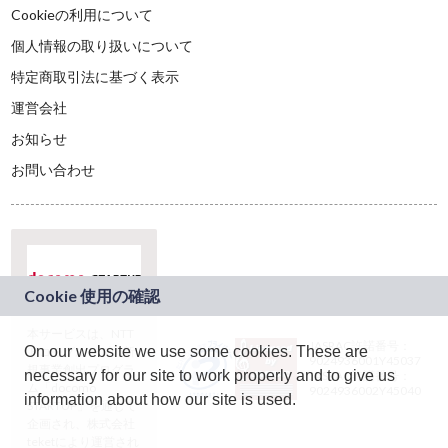
Cookieの利用について
個人情報の取り扱いについて
特定商取引法に基づく表示
運営会社
お知らせ
お問い合わせ
本サービスは、NTT
JASRAC許諾番号：
On our website we use some cookies. These are
ドコモグループの新
9024936001Y45037
規事業創出プログラ
necessary for our site to work properly and to give us
JASRAC許諾番号：
ム「docomo
9024936002Y45040
information about how our site is used.
STARTUP」を通じて
企画され、株式会社
teketにより運営され