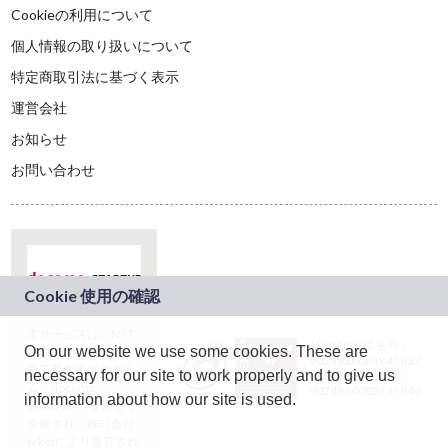
Cookieの利用について
個人情報の取り扱いについて
特定商取引法に基づく表示
運営会社
お知らせ
お問い合わせ
本サービスは、NTT
JASRAC許諾番号：
On our website we use some cookies. These are
ドコモグループの新
9024936001Y45037
規事業創出プログラ
necessary for our site to work properly and to give us
JASRAC許諾番号：
ム「docomo
9024936002Y45040
information about how our site is used.
STARTUP」を通じて
企画され、株式会社
teketにより運営され