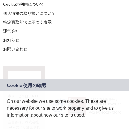
Cookieの利用について
個人情報の取り扱いについて
特定商取引法に基づく表示
運営会社
お知らせ
お問い合わせ
本サービスは、NTT
JASRAC許諾番号：
On our website we use some cookies. These are
ドコモグループの新
9024936001Y45037
規事業創出プログラ
necessary for our site to work properly and to give us
JASRAC許諾番号：
ム「docomo
9024936002Y45040
information about how our site is used.
STARTUP」を通じて
企画され、株式会社
teketにより運営され