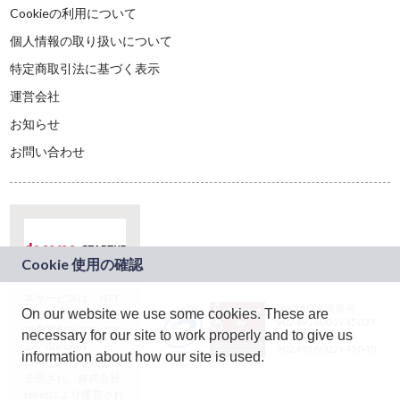
Cookieの利用について
個人情報の取り扱いについて
特定商取引法に基づく表示
運営会社
お知らせ
お問い合わせ
本サービスは、NTT
JASRAC許諾番号：
On our website we use some cookies. These are
ドコモグループの新
9024936001Y45037
規事業創出プログラ
necessary for our site to work properly and to give us
JASRAC許諾番号：
ム「docomo
9024936002Y45040
information about how our site is used.
STARTUP」を通じて
企画され、株式会社
teketにより運営され