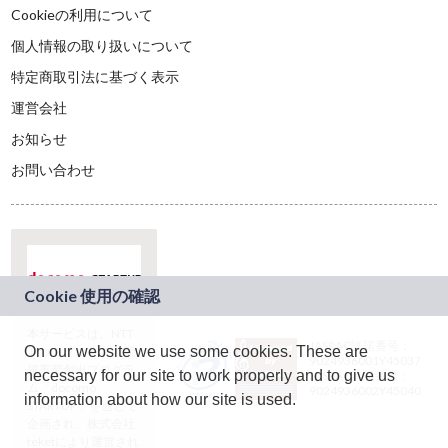
Cookieの利用について
個人情報の取り扱いについて
特定商取引法に基づく表示
運営会社
お知らせ
お問い合わせ
本サービスは、NTT
JASRAC許諾番号：
On our website we use some cookies. These are
ドコモグループの新
9024936001Y45037
規事業創出プログラ
necessary for our site to work properly and to give us
JASRAC許諾番号：
ム「docomo
9024936002Y45040
information about how our site is used.
STARTUP」を通じて
企画され、株式会社
teketにより運営され