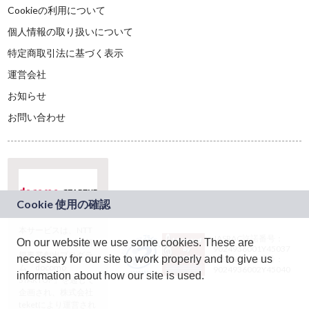
Cookieの利用について
個人情報の取り扱いについて
特定商取引法に基づく表示
運営会社
お知らせ
お問い合わせ
本サービスは、NTT
JASRAC許諾番号：
On our website we use some cookies. These are
ドコモグループの新
9024936001Y45037
規事業創出プログラ
necessary for our site to work properly and to give us
JASRAC許諾番号：
ム「docomo
9024936002Y45040
information about how our site is used.
STARTUP」を通じて
企画され、株式会社
teketにより運営され